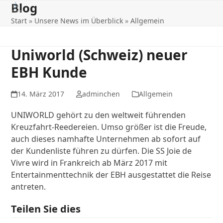
Blog
Open
Close
Skip
to
Start
»
Unsere News im Überblick
»
Allgemein
mobile
mobile
content
menu
menu
Uniworld (Schweiz) neuer
EBH Kunde
14. März 2017
adminchen
Allgemein
UNIWORLD gehört zu den weltweit führenden
Kreuzfahrt-Reedereien. Umso größer ist die Freude,
auch dieses namhafte Unternehmen ab sofort auf
der Kundenliste führen zu dürfen. Die SS Joie de
Vivre wird in Frankreich ab März 2017 mit
Entertainmenttechnik der EBH ausgestattet die Reise
antreten.
Teilen Sie dies