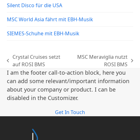
Silent Disco für die USA
MSC World Asia fährt mit EBH-Musik
SIEMES-Schuhe mit EBH-Musik
Crystal Cruises setzt
MSC Meraviglia nutzt
vorheriger
Nächster
auf ROSI BMS
ROSI BMS
Beitrag:
Beitrag:
I am the footer call-to-action block, here you
can add some relevant/important information
about your company or product. I can be
disabled in the Customizer.
Get In Touch