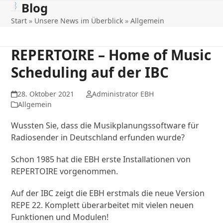
Blog
Open
Close
Skip
to
Start
»
Unsere News im Überblick
»
Allgemein
mobile
mobile
content
menu
menu
REPERTOIRE – Home of Music
Scheduling auf der IBC
28. Oktober 2021
Administrator EBH
Allgemein
Wussten Sie, dass die Musikplanungssoftware für
Radiosender in Deutschland erfunden wurde?
Schon 1985 hat die EBH erste Installationen von
REPERTOIRE vorgenommen.
Auf der IBC zeigt die EBH erstmals die neue Version
REPE 22. Komplett überarbeitet mit vielen neuen
Funktionen und Modulen!