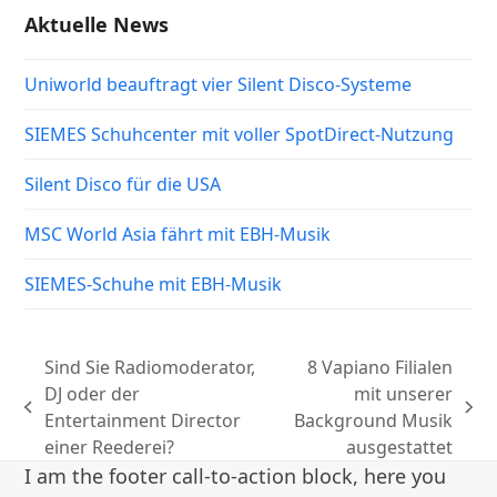
Aktuelle News
Uniworld beauftragt vier Silent Disco-Systeme
SIEMES Schuhcenter mit voller SpotDirect-Nutzung
Silent Disco für die USA
MSC World Asia fährt mit EBH-Musik
SIEMES-Schuhe mit EBH-Musik
Sind Sie Radiomoderator,
8 Vapiano Filialen
DJ oder der
mit unserer
vorheriger
Nächster
Entertainment Director
Background Musik
Beitrag:
Beitrag:
einer Reederei?
ausgestattet
I am the footer call-to-action block, here you