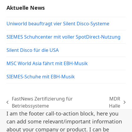
Aktuelle News
Uniworld beauftragt vier Silent Disco-Systeme
SIEMES Schuhcenter mit voller SpotDirect-Nutzung
Silent Disco für die USA
MSC World Asia fährt mit EBH-Musik
SIEMES-Schuhe mit EBH-Musik
FastNews Zertifizierung für
MDR
vorheriger
Nächster
Betriebssysteme
Halle
Beitrag:
Beitrag:
I am the footer call-to-action block, here you
can add some relevant/important information
about your company or product. I can be