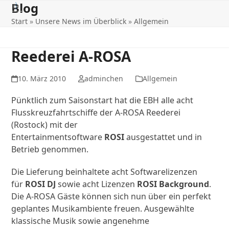
Blog
Open
Close
Skip
to
Start
»
Unsere News im Überblick
»
Allgemein
mobile
mobile
content
menu
menu
Reederei A-ROSA
10. März 2010
adminchen
Allgemein
Pünktlich zum Saisonstart hat die EBH alle acht
Flusskreuzfahrtschiffe der A-ROSA Reederei
(Rostock) mit der
Entertainmentsoftware
ROSI
ausgestattet und in
Betrieb genommen.
Die Lieferung beinhaltete acht Softwarelizenzen
für
ROSI DJ
sowie acht Lizenzen
ROSI Background
.
Die A-ROSA Gäste können sich nun über ein perfekt
geplantes Musikambiente freuen. Ausgewählte
klassische Musik sowie angenehme