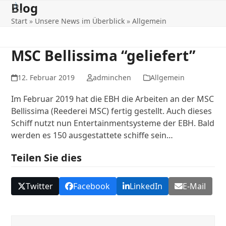
Blog
Open
Close
Skip
to
Start
»
Unsere News im Überblick
»
Allgemein
mobile
mobile
content
menu
menu
MSC Bellissima “geliefert”
12. Februar 2019
adminchen
Allgemein
Im Februar 2019 hat die EBH die Arbeiten an der MSC
Bellissima (Reederei MSC) fertig gestellt. Auch dieses
Schiff nutzt nun Entertainmentsysteme der EBH. Bald
werden es 150 ausgestattete schiffe sein…
Teilen Sie dies
Twitter
Facebook
LinkedIn
E-Mail