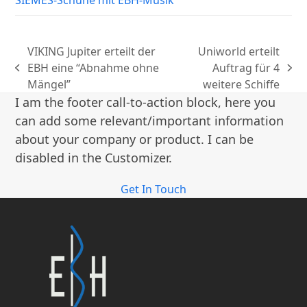
SIEMES-Schuhe mit EBH-Musik
VIKING Jupiter erteilt der
Uniworld erteilt
EBH eine “Abnahme ohne
Auftrag für 4
vorheriger
Nächster
Mängel”
weitere Schiffe
Beitrag:
Beitrag:
I am the footer call-to-action block, here you
can add some relevant/important information
about your company or product. I can be
disabled in the Customizer.
Get In Touch