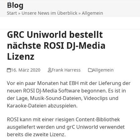
Blog
Open
Close
Skip
to
Start
»
Unsere News im Überblick
»
Allgemein
mobile
mobile
content
menu
menu
GRC Uniworld bestellt
nächste ROSI DJ-Media
Lizenz
16. März 2020
Frank Harress
Allgemein
Vor ein paar Monaten hat EBH mit der Lieferung der
neuen ROSI DJ-Media Software begonnen. Es ist in
der Lage, Musik-Sound-Dateien, Videoclips und
Karaoke-Dateien abzuspielen.
ROSI kann mit einer riesigen Content-Bibliothek
ausgeliefert werden und grC Uniworld verwendet
bereits die zweite Lizenz.