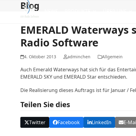
Blog
Skip
to
START
NEWS
PRODUKTE
ÜBER UNS
content
EMERALD Waterways se
Radio Software
4. Oktober 2013
adminchen
Allgemein
Auch Emerald Waterways hat sich für das Entert
EMERALD SKY und EMERALD Star entschieden.
Die Realisierung dieses Auftrags ist für Januar / 
Teilen Sie dies
Twitter
Facebook
LinkedIn
E-Mai