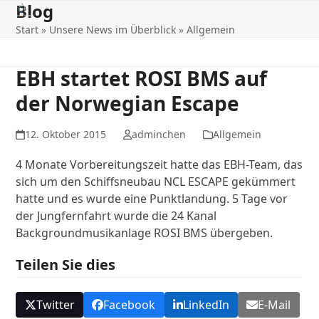
Blog
Open
Close
Skip
to
Start
»
Unsere News im Überblick
»
Allgemein
mobile
mobile
content
menu
menu
EBH startet ROSI BMS auf
der Norwegian Escape
12. Oktober 2015
adminchen
Allgemein
4 Monate Vorbereitungszeit hatte das EBH-Team, das
sich um den Schiffsneubau NCL ESCAPE gekümmert
hatte und es wurde eine Punktlandung. 5 Tage vor
der Jungfernfahrt wurde die 24 Kanal
Backgroundmusikanlage ROSI BMS übergeben.
Teilen Sie dies
Twitter
Facebook
LinkedIn
E-Mail