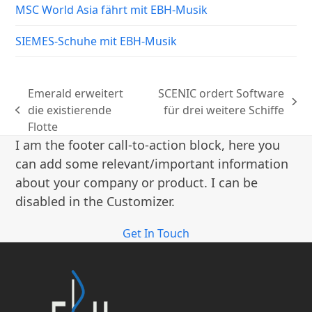
MSC World Asia fährt mit EBH-Musik
SIEMES-Schuhe mit EBH-Musik
Emerald erweitert
SCENIC ordert Software
Nächster
die existierende
für drei weitere Schiffe
vorheriger
Beitrag:
Flotte
Beitrag:
I am the footer call-to-action block, here you
can add some relevant/important information
about your company or product. I can be
disabled in the Customizer.
Get In Touch