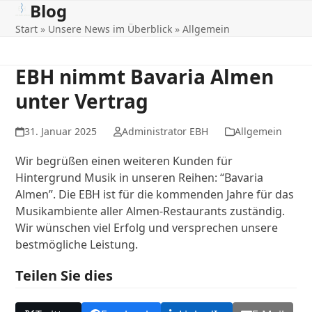
Blog
Open
Close
Skip
to
Start
»
Unsere News im Überblick
»
Allgemein
mobile
mobile
content
menu
menu
EBH nimmt Bavaria Almen
unter Vertrag
31. Januar 2025
Administrator EBH
Allgemein
Wir begrüßen einen weiteren Kunden für
Hintergrund Musik in unseren Reihen: “Bavaria
Almen”. Die EBH ist für die kommenden Jahre für das
Musikambiente aller Almen-Restaurants zuständig.
Wir wünschen viel Erfolg und versprechen unsere
bestmögliche Leistung.
Teilen Sie dies