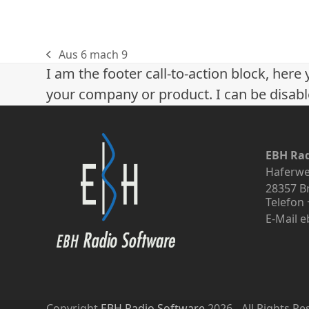
Aus 6 mach 9
vorheriger
I am the footer call-to-action block, he
Beitrag:
your company or product. I can be disabl
EBH Ra
Haferwe
28357 
Telefon 
E-Mail 
Copyright
EBH Radio Software
2026 - All Rights R