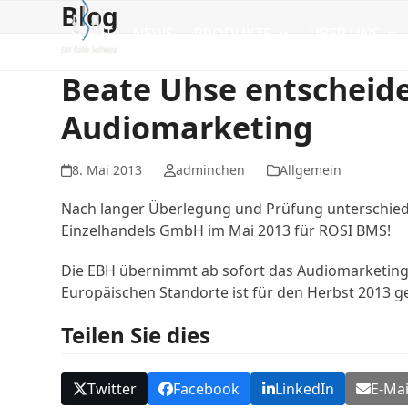
Blog
Skip
to
START
NEWS
PRODUKTE
ÜBER UNS
content
Beate Uhse entscheide
Audiomarketing
8. Mai 2013
adminchen
Allgemein
Nach langer Überlegung und Prüfung unterschiedl
Einzelhandels GmbH im Mai 2013 für ROSI BMS!
Die EBH übernimmt ab sofort das Audiomarketing i
Europäischen Standorte ist für den Herbst 2013 g
Teilen Sie dies
Twitter
Facebook
LinkedIn
E-Mai