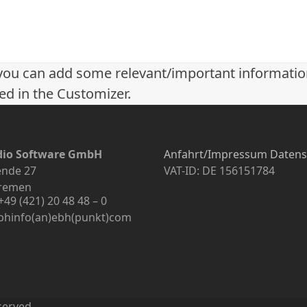
re you can add some relevant/important informati
ed in the Customizer.
dio Software GmbH
Anfahrt/Impressum
Datens
nde 27
VAT-ID: DE 156151784
Bremen
+49 (421) 20 48 48 – 0
ebhinfo(an)ebh(punkt)com
eserved