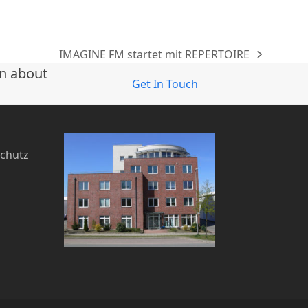
IMAGINE FM startet mit REPERTOIRE
Nächster
on about
Beitrag:
Get In Touch
chutz