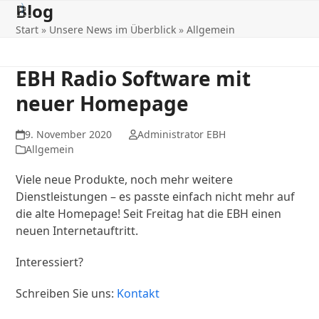
Blog
Open
Close
Skip
to
Start
»
Unsere News im Überblick
»
Allgemein
mobile
mobile
content
menu
menu
EBH Radio Software mit
neuer Homepage
9. November 2020
Administrator EBH
Allgemein
Viele neue Produkte, noch mehr weitere
Dienstleistungen – es passte einfach nicht mehr auf
die alte Homepage! Seit Freitag hat die EBH einen
neuen Internetauftritt.
Interessiert?
Schreiben Sie uns:
Kontakt